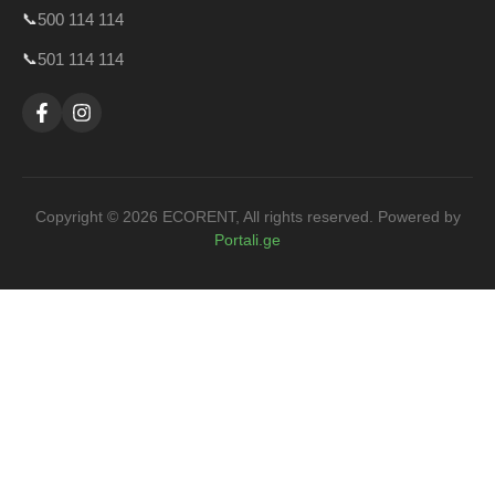
📞
500 114 114
📞
501 114 114
Copyright ©
2026
ECORENT, All rights reserved. Powered by
Portali.ge