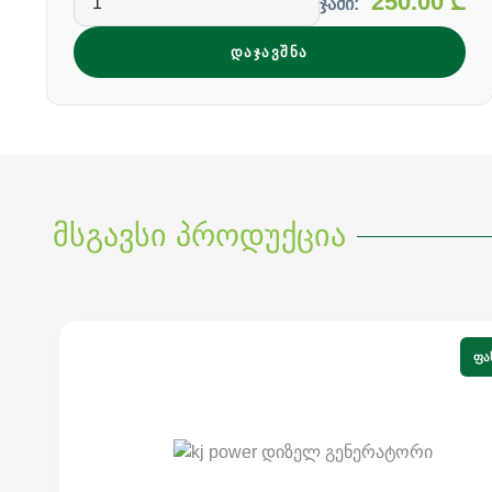
250.00
₾
ჯამი:
ᲓᲐᲯᲐᲕᲨᲜᲐ
მსგავსი პროდუქცია
ᲤᲐ