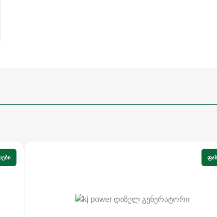
ᲡᲔᲑᲘ
ᲤᲐᲡ